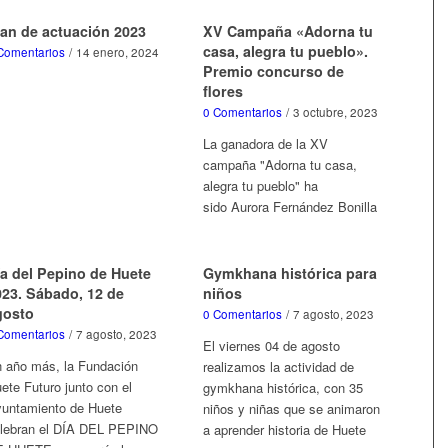
lan de actuación 2023
XV Campaña «Adorna tu
casa, alegra tu pueblo».
Comentarios
/
14 enero, 2024
Premio concurso de
flores
0 Comentarios
/
3 octubre, 2023
La ganadora de la XV
campaña "Adorna tu casa,
alegra tu pueblo" ha
sido Aurora Fernández Bonilla
ía del Pepino de Huete
Gymkhana histórica para
023. Sábado, 12 de
niños
gosto
0 Comentarios
/
7 agosto, 2023
Comentarios
/
7 agosto, 2023
El viernes 04 de agosto
 año más, la Fundación
realizamos la actividad de
ete Futuro junto con el
gymkhana histórica, con 35
untamiento de Huete
niños y niñas que se animaron
lebran el DÍA DEL PEPINO
a aprender historia de Huete