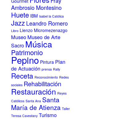
Fray
Gourmet
Ambrosio Montesino
Huete
IBM
Isabel la Católica
Jazz
Leandro Romero
Lienzo
Micromezenazgo
Libro
Museo
Museo de Arte
Música
Sacro
Patrimonio
Pepino
Plan
Pintura
de Actuación
prensa
Rally
Receta
Reconocimiento
Redes
Rehabilitación
sociales
Restauración
Reyes
Santa
Católicos
Santa Ana
María de Atienza
Taller
Turismo
Teresa Cavestany