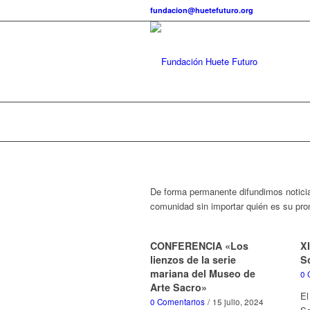
fundacion@huetefuturo.org
De forma permanente difundimos noticia
comunidad sin importar quién es su pro
CONFERENCIA «Los
XI
lienzos de la serie
S
mariana del Museo de
0 
Arte Sacro»
El
0 Comentarios
/
15 julio, 2024