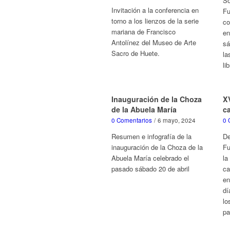
So
Invitación a la conferencia en
Fu
torno a los lienzos de la serie
co
mariana de Francisco
en
Antolínez del Museo de Arte
sá
Sacro de Huete.
la
li
Inauguración de la Choza
X
de la Abuela María
c
0 Comentarios
/
6 mayo, 2024
0 
Resumen e infografía de la
De
inauguración de la Choza de la
Fu
Abuela María celebrado el
la
pasado sábado 20 de abril
ca
en
dí
lo
pa