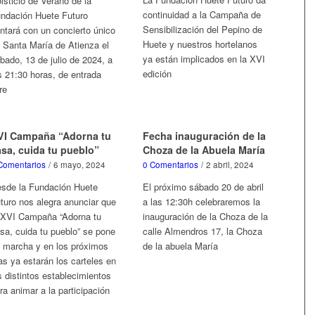
lsticio de Verano de la
continuidad a la Campaña de
ndación Huete Futuro
Sensibilización del Pepino de
ntará con un concierto único
Huete y nuestros hortelanos
 Santa María de Atienza el
ya están implicados en la XVI
bado, 13 de julio de 2024, a
edición
s 21:30 horas, de entrada
bre
VI Campaña “Adorna tu
Fecha inauguración de la
asa, cuida tu pueblo”
Choza de la Abuela María
Comentarios
/
6 mayo, 2024
0 Comentarios
/
2 abril, 2024
sde la Fundación Huete
El próximo sábado 20 de abril
turo nos alegra anunciar que
a las 12:30h celebraremos la
 XVI Campaña “Adorna tu
inauguración de la Choza de la
sa, cuida tu pueblo” se pone
calle Almendros 17, la Choza
 marcha y en los próximos
de la abuela María
as ya estarán los carteles en
s distintos establecimientos
ra animar a la participación