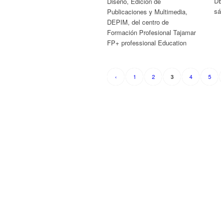
DE
Diseño, Edición de
sá
Publicaciones y Multimedia,
DEPIM, del centro de
Formación Profesional Tajamar
FP+ professional Education
‹
1
2
4
5
3