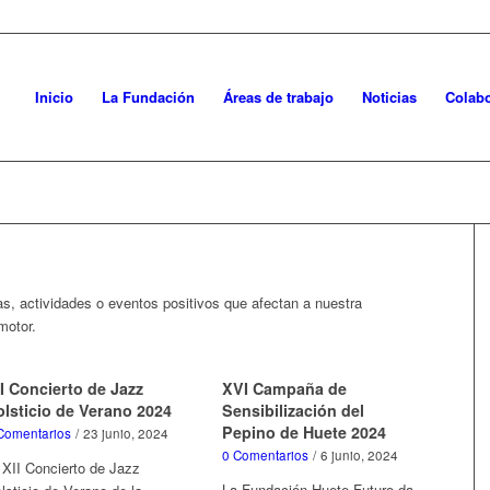
Inicio
La Fundación
Áreas de trabajo
Noticias
Colabo
s, actividades o eventos positivos que afectan a nuestra
motor.
I Concierto de Jazz
XVI Campaña de
olsticio de Verano 2024
Sensibilización del
Pepino de Huete 2024
Comentarios
/
23 junio, 2024
0 Comentarios
/
6 junio, 2024
 XII Concierto de Jazz
La Fundación Huete Futuro da