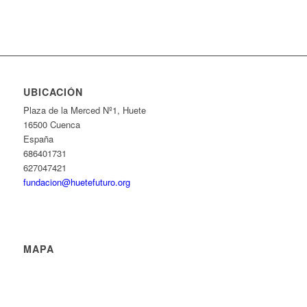
UBICACIÓN
Plaza de la Merced Nº1, Huete
16500 Cuenca
España
686401731
627047421
fundacion@huetefuturo.org
MAPA