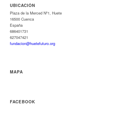
UBICACIÓN
Plaza de la Merced Nº1, Huete
16500 Cuenca
España
686401731
627047421
fundacion@huetefuturo.org
MAPA
FACEBOOK