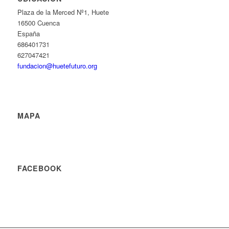
Plaza de la Merced Nº1, Huete
16500 Cuenca
España
686401731
627047421
fundacion@huetefuturo.org
MAPA
FACEBOOK