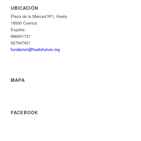
UBICACIÓN
Plaza de la Merced Nº1, Huete
16500 Cuenca
España
686401731
627047421
fundacion@huetefuturo.org
MAPA
FACEBOOK