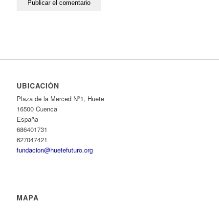
UBICACIÓN
Plaza de la Merced Nº1, Huete
16500 Cuenca
España
686401731
627047421
fundacion@huetefuturo.org
MAPA