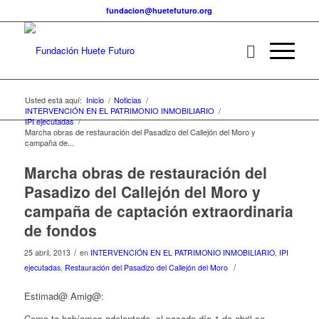
fundacion@huetefuturo.org
Usted está aquí:
Inicio
/
Noticias
/
INTERVENCIÓN EN EL PATRIMONIO INMOBILIARIO
/
IPI ejecutadas
/
Marcha obras de restauración del Pasadizo del Callejón del Moro y
campaña de...
Marcha obras de restauración del
Pasadizo del Callejón del Moro y
campaña de captación extraordinaria
de fondos
/
25 abril, 2013
en
INTERVENCIÓN EN EL PATRIMONIO INMOBILIARIO
,
IPI
/
ejecutadas
,
Restauración del Pasadizo del Callejón del Moro
Estimad@ Amig@:
Como te habíamos adelantado, el pasado día 1 de abril se