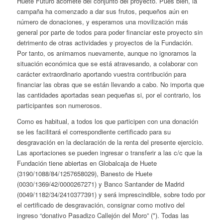
Huete Futuro acomete del conjunto del proyecto. Pues bien, la
campaña ha comenzado a dar sus frutos, pequeños aún en
número de donaciones, y esperamos una movilización más
general por parte de todos para poder financiar este proyecto sin
detrimento de otras actividades y proyectos de la Fundación.
Por tanto, os animamos nuevamente, aunque no ignoramos la
situación económica que se está atravesando, a colaborar con
carácter extraordinario aportando vuestra contribución para
financiar las obras que se están llevando a cabo. No importa que
las cantidades aportadas sean pequeñas si, por el contrario, los
participantes son numerosos.
Como es habitual, a todos los que participen con una donación
se les facilitará el correspondiente certificado para su
desgravación en la declaración de la renta del presente ejercicio.
Las aportaciones se pueden ingresar o transferir a las c/c que la
Fundación tiene abiertas en Globalcaja de Huete
(3190/1088/84/1257658029), Banesto de Huete
(0030/1369/42/0000267271) y Banco Santander de Madrid
(0049/1182/34/2410377391) y será imprescindible, sobre todo por
el certificado de desgravación, consignar como motivo del
ingreso “donativo Pasadizo Callejón del Moro” (*). Todas las