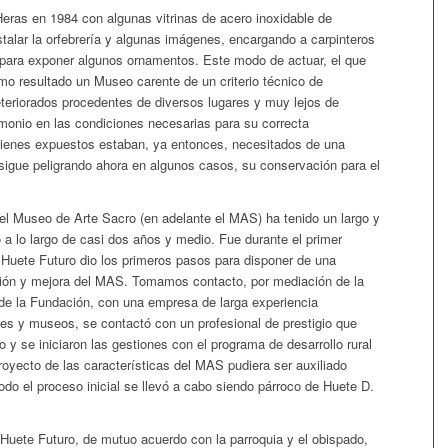
eras en 1984 con algunas vitrinas de acero inoxidable de
talar la orfebrería y algunas imágenes, encargando a carpinteros
 para exponer algunos ornamentos. Este modo de actuar, el que
o resultado un Museo carente de un criterio técnico de
teriorados procedentes de diversos lugares y muy lejos de
imonio en las condiciones necesarias para su correcta
ienes expuestos estaban, ya entonces, necesitados de una
 sigue peligrando ahora en algunos casos, su conservación para el
el Museo de Arte Sacro (en adelante el MAS) ha tenido un largo y
 a lo largo de casi dos años y medio. Fue durante el primer
 Huete Futuro dio los primeros pasos para disponer de una
ión y mejora del MAS. Tomamos contacto, por mediación de la
de la Fundación, con una empresa de larga experiencia
es y museos, se contactó con un profesional de prestigio que
 y se iniciaron las gestiones con el programa de desarrollo rural
yecto de las características del MAS pudiera ser auxiliado
o el proceso inicial se llevó a cabo siendo párroco de Huete D.
uete Futuro, de mutuo acuerdo con la parroquia y el obispado,