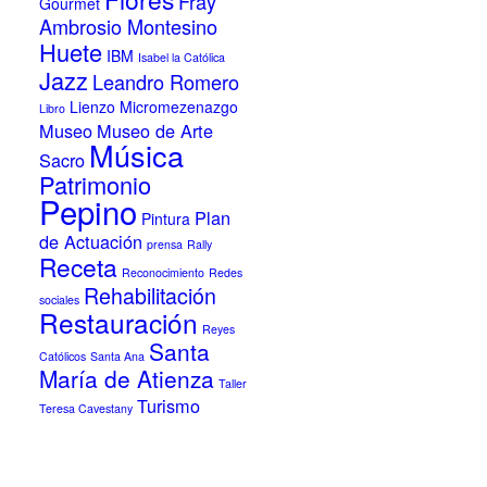
Fray
Gourmet
Ambrosio Montesino
Huete
IBM
Isabel la Católica
Jazz
Leandro Romero
Lienzo
Micromezenazgo
Libro
Museo
Museo de Arte
Música
Sacro
Patrimonio
Pepino
Plan
Pintura
de Actuación
prensa
Rally
Receta
Reconocimiento
Redes
Rehabilitación
sociales
Restauración
Reyes
Santa
Católicos
Santa Ana
María de Atienza
Taller
Turismo
Teresa Cavestany