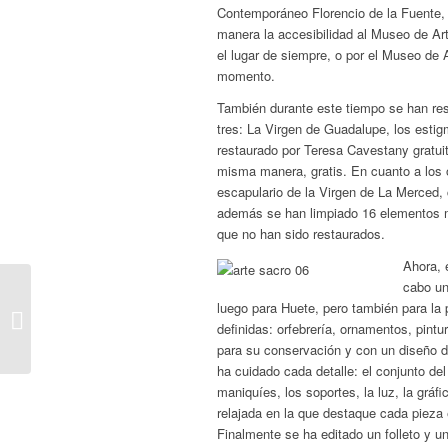
Contemporáneo Florencio de la Fuente,
manera la accesibilidad al Museo de Ar
el lugar de siempre, o por el Museo d
momento.
También durante este tiempo se han res
tres: La Virgen de Guadalupe, los esti
restaurado por Teresa Cavestany gratuit
misma manera, gratis. En cuanto a los 
escapulario de la Virgen de La Merced, 
además se han limpiado 16 elementos m
que no han sido restaurados.
Ahora, 
cabo un
Queremos seguir
luego para Huete, pero también para la
impulsando el comercio
definidas: orfebrería, ornamentos, pint
de Huete
para su conservación y con un diseño 
ha cuidado cada detalle: el conjunto del
maniquíes, los soportes, la luz, la gráf
relajada en la que destaque cada pieza
Finalmente se ha editado un folleto y u