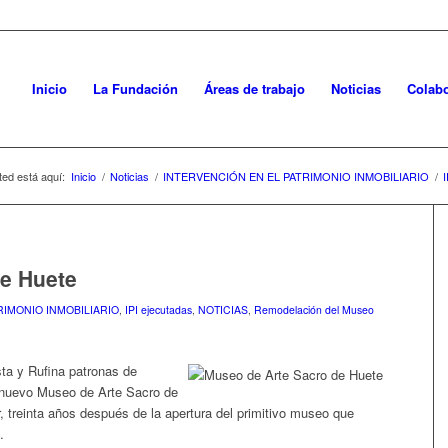
Inicio
La Fundación
Áreas de trabajo
Noticias
Colabo
ed está aquí:
Inicio
/
Noticias
/
INTERVENCIÓN EN EL PATRIMONIO INMOBILIARIO
/
I
e Huete
RIMONIO INMOBILIARIO
,
IPI ejecutadas
,
NOTICIAS
,
Remodelación del Museo
sta y Rufina patronas de
l nuevo Museo de Arte Sacro de
, treinta años después de la apertura del primitivo museo que
.