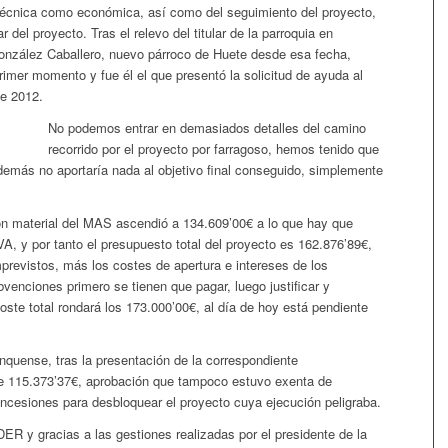
o técnica como económica, así como del seguimiento del proyecto,
ar del proyecto. Tras el relevo del titular de la parroquia en
onzález Caballero, nuevo párroco de Huete desde esa fecha,
imer momento y fue él el que presentó la solicitud de ayuda al
e 2012.
No podemos entrar en demasiados detalles del camino
recorrido por el proyecto por farragoso, hemos tenido que
demás no aportaría nada al objetivo final conseguido, simplemente
ón material del MAS ascendió a 134.609’00€ a lo que hay que
VA, y por tanto el presupuesto total del proyecto es 162.876’89€,
previstos, más los costes de apertura e intereses de los
enciones primero se tienen que pagar, luego justificar y
oste total rondará los 173.000’00€, al día de hoy está pendiente
quense, tras la presentación de la correspondiente
e 115.373’37€, aprobación que tampoco estuvo exenta de
cesiones para desbloquear el proyecto cuya ejecución peligraba.
 y gracias a las gestiones realizadas por el presidente de la