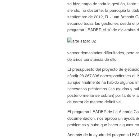
se hizo cargo de toda la gestión, tant
siendo, no obstante, la parroquia la titul
septiembre de 2012, D. Juan Antonio G
secundó todas las gestiones desde el pr
programa LEADER el 10 de diciembre d
vencer demasiadas dificultades, pero a
dejamos constancia de ello.
El presupuesto del proyecto de ejecuci
añadir 28.267’89€ correspondientes al I
aunque finalmente ha habido algunos im
necesarios préstamos (las ayudas y subv
posteriormente se cobran) por tanto el c
de cerrar de manera definitiva.
El programa LEADER de La Alcarria Con
documentación, nos aprobó un ayuda d
problemas y hubo que hacer algunas con
Además de la ayuda del programa LEADER