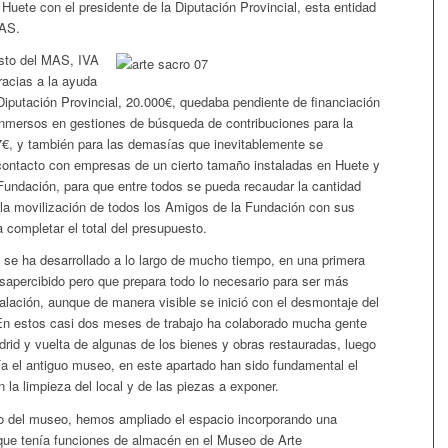
Huete con el presidente de la Diputación Provincial, esta entidad
MAS.
uesto del MAS, IVA
racias a la ayuda
Diputación Provincial, 20.000€, quedaba pendiente de financiación
inmersos en gestiones de búsqueda de contribuciones para la
57€, y también para las demasías que inevitablemente se
 contacto con empresas de un cierto tamaño instaladas en Huete y
undación, para que entre todos se pueda recaudar la cantidad
a movilización de todos los Amigos de la Fundación con sus
completar el total del presupuesto.
se ha desarrollado a lo largo de mucho tiempo, en una primera
sapercibido pero que prepara todo lo necesario para ser más
alación, aunque de manera visible se inició con el desmontaje del
n estos casi dos meses de trabajo ha colaborado mucha gente
drid y vuelta de algunas de los bienes y obras restauradas, luego
ía el antiguo museo, en este apartado han sido fundamental el
 la limpieza del local y de las piezas a exponer.
o del museo, hemos ampliado el espacio incorporando una
 que tenía funciones de almacén en el Museo de Arte