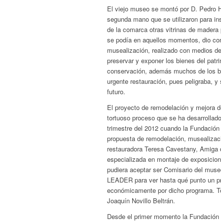
El viejo museo se montó por D. Pedro H
segunda mano que se utilizaron para ins
de la comarca otras vitrinas de madera
se podía en aquellos momentos, dio com
musealización, realizado con medios de
preservar y exponer los bienes del patr
conservación, además muchos de los b
urgente restauración, pues peligraba, y
futuro.
El proyecto de remodelación y mejora d
tortuoso proceso que se ha desarrollado
trimestre del 2012 cuando la Fundación
propuesta de remodelación, musealizac
restauradora Teresa Cavestany, Amiga 
especializada en montaje de exposicion
pudiera aceptar ser Comisario del museo
LEADER para ver hasta qué punto un pro
económicamente por dicho programa. Tod
Joaquín Novillo Beltrán.
Desde el primer momento la Fundación H