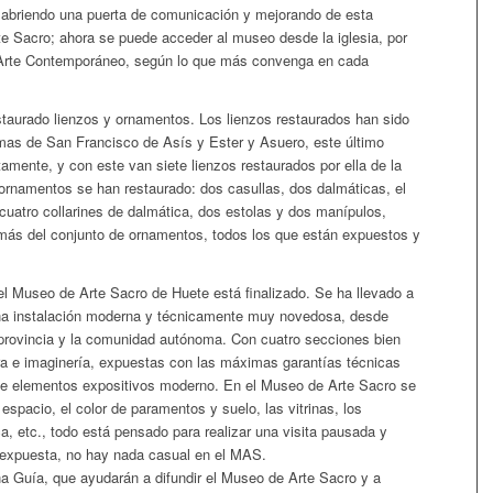
 abriendo una puerta de comunicación y mejorando de esta
te Sacro; ahora se puede acceder al museo desde la iglesia, por
e Arte Contemporáneo, según lo que más convenga en cada
taurado lienzos y ornamentos. Los lienzos restaurados han sido
gmas de San Francisco de Asís y Ester y Asuero, este último
amente, y con este van siete lienzos restaurados por ella de la
ornamentos se han restaurado: dos casullas, dos dalmáticas, el
cuatro collarines de dalmática, dos estolas y dos manípulos,
ás del conjunto de ornamentos, todos los que están expuestos y
el Museo de Arte Sacro de Huete está finalizado. Se ha llevado a
a instalación moderna y técnicamente muy novedosa, desde
 provincia y la comunidad autónoma. Con cuatro secciones bien
ura e imaginería, expuestas con las máximas garantías técnicas
de elementos expositivos moderno. En el Museo de Arte Sacro se
 espacio, el color de paramentos y suelo, las vitrinas, los
ica, etc., todo está pensado para realizar una visita pausada y
 expuesta, no hay nada casual en el MAS.
na Guía, que ayudarán a difundir el Museo de Arte Sacro y a