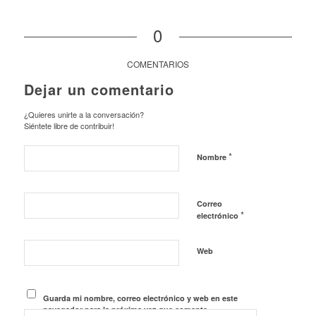
0
COMENTARIOS
Dejar un comentario
¿Quieres unirte a la conversación?
Siéntete libre de contribuir!
*
Nombre
Correo
*
electrónico
Web
Guarda mi nombre, correo electrónico y web en este
navegador para la próxima vez que comente.