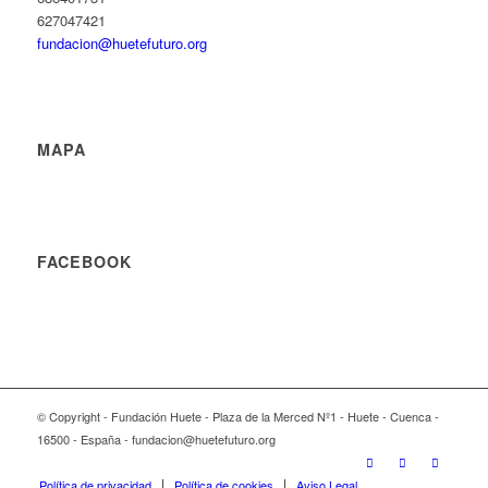
627047421
fundacion@huetefuturo.org
MAPA
FACEBOOK
© Copyright - Fundación Huete - Plaza de la Merced Nº1 - Huete - Cuenca -
16500 - España - fundacion@huetefuturo.org
Política de privacidad
Política de cookies
Aviso Legal