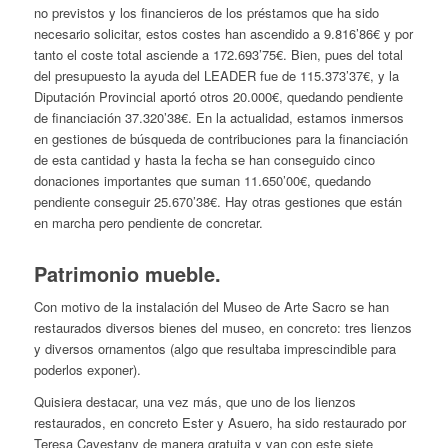
no previstos y los financieros de los préstamos que ha sido
necesario solicitar, estos costes han ascendido a 9.816’86€ y por
tanto el coste total asciende a 172.693’75€. Bien, pues del total
del presupuesto la ayuda del LEADER fue de 115.373’37€, y la
Diputación Provincial aportó otros 20.000€, quedando pendiente
de financiación 37.320’38€. En la actualidad, estamos inmersos
en gestiones de búsqueda de contribuciones para la financiación
de esta cantidad y hasta la fecha se han conseguido cinco
donaciones importantes que suman 11.650’00€, quedando
pendiente conseguir 25.670’38€. Hay otras gestiones que están
en marcha pero pendiente de concretar.
Patrimonio mueble.
Con motivo de la instalación del Museo de Arte Sacro se han
restaurados diversos bienes del museo, en concreto: tres lienzos
y diversos ornamentos (algo que resultaba imprescindible para
poderlos exponer).
Quisiera destacar, una vez más, que uno de los lienzos
restaurados, en concreto Ester y Asuero, ha sido restaurado por
Teresa Cavestany de manera gratuita y van con este siete