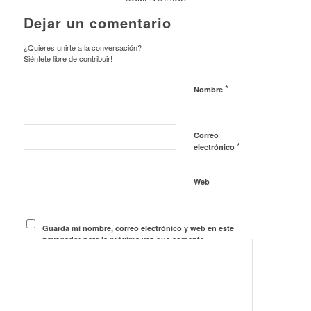
Dejar un comentario
¿Quieres unirte a la conversación?
Siéntete libre de contribuir!
*
Nombre
Correo
*
electrónico
Web
Guarda mi nombre, correo electrónico y web en este
navegador para la próxima vez que comente.