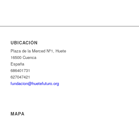
UBICACIÓN
Plaza de la Merced Nº1, Huete
16500 Cuenca
España
686401731
627047421
fundacion@huetefuturo.org
MAPA