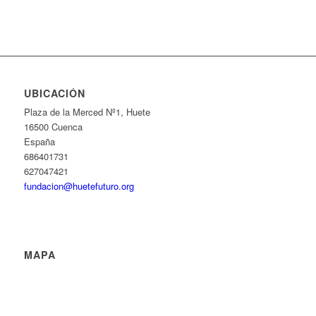
UBICACIÓN
Plaza de la Merced Nº1, Huete
16500 Cuenca
España
686401731
627047421
fundacion@huetefuturo.org
MAPA